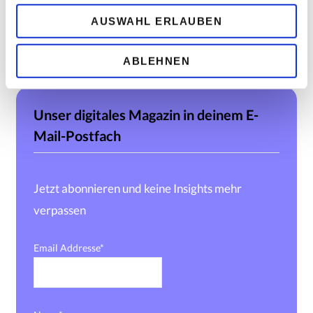
u
AUSWAHL ERLAUBEN
LOAD MORE
s
w
ABLEHNEN
a
h
l
Unser digitales Magazin in deinem E-
Mail-Postfach
Jetzt abonnieren und keine Insights mehr
verpassen
Email Addresse*