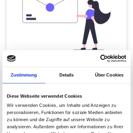
SPF einrichten: Schritt für Schritt
Zustimmung
Details
Über Cookies
BY
ERIK WALDECK
30. MÄRZ 2024
Mit SPF deine Domain vor Spoofing schützen und Spam-Mails
bekämpfen Hintergrund: Um Spam und den Missbrauch von
Diese Webseite verwendet Cookies
Domains zu verhindern…
Wir verwenden Cookies, um Inhalte und Anzeigen zu
personalisieren, Funktionen für soziale Medien anbieten
zu können und die Zugriffe auf unsere Website zu
analysieren. Außerdem geben wir Informationen zu Ihrer