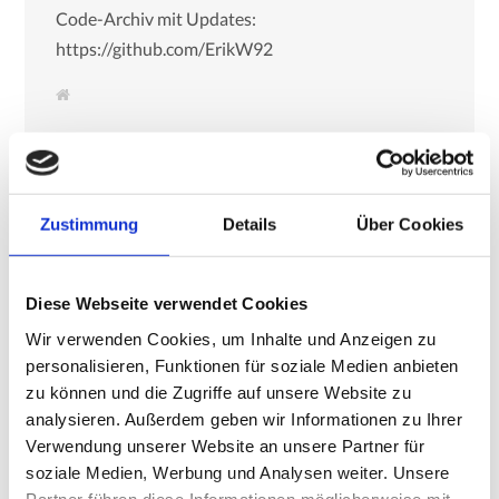
Code-Archiv mit Updates:
https://github.com/ErikW92
W
e
b
s
i
t
e
Zustimmung
Details
Über Cookies
Diese Webseite verwendet Cookies
Wir verwenden Cookies, um Inhalte und Anzeigen zu
personalisieren, Funktionen für soziale Medien anbieten
zu können und die Zugriffe auf unsere Website zu
PREV POST
NEXT POST
analysieren. Außerdem geben wir Informationen zu Ihrer
Google Consent Mode 2
Shopify & WCAG 2.2: So
Verwendung unserer Website an unsere Partner für
machst du deinen Shop
4 MINS READ
soziale Medien, Werbung und Analysen weiter. Unsere
barrierefrei
Partner führen diese Informationen möglicherweise mit