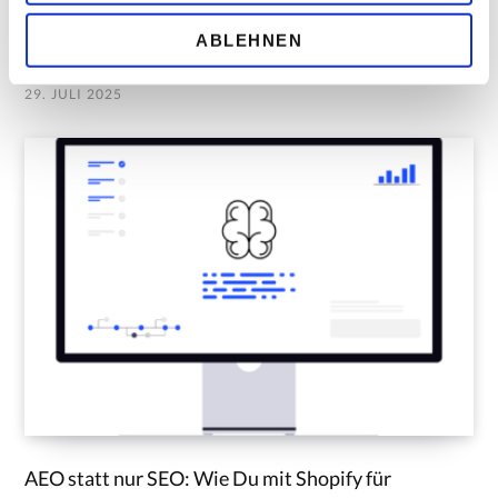
w
Automatische ALT-Attribute in WordPress: SEO &
ABLEHNEN
a
Barrierefreiheit ohne Mehraufwand
h
29. JULI 2025
l
AEO statt nur SEO: Wie Du mit Shopify für