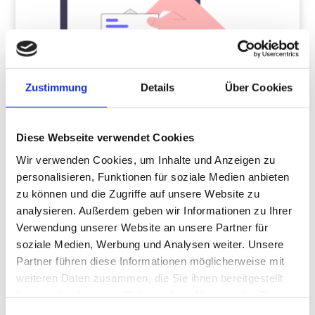
Zustimmung
Details
Über Cookies
Diese Webseite verwendet Cookies
Wir verwenden Cookies, um Inhalte und Anzeigen zu
personalisieren, Funktionen für soziale Medien anbieten
15. JULI 2022
ONLINE MARKETING
zu können und die Zugriffe auf unsere Website zu
analysieren. Außerdem geben wir Informationen zu Ihrer
Transaktionelle Shopify E-Mails
Verwendung unserer Website an unsere Partner für
im eigenen Shopdesign
soziale Medien, Werbung und Analysen weiter. Unsere
Partner führen diese Informationen möglicherweise mit
Möchtest Du Deine Umsätze steigern, indem Du transaktionale
weiteren Daten zusammen, die Sie ihnen bereitgestellt
Shopify-E-Mails zu Deinem Marketing-Mix hinzufügst? Diese
haben oder die sie im Rahmen Ihrer Nutzung der Dienste
automatisierten E-Mails sind eine effektive Möglichkeit, mit
gesammelt haben.