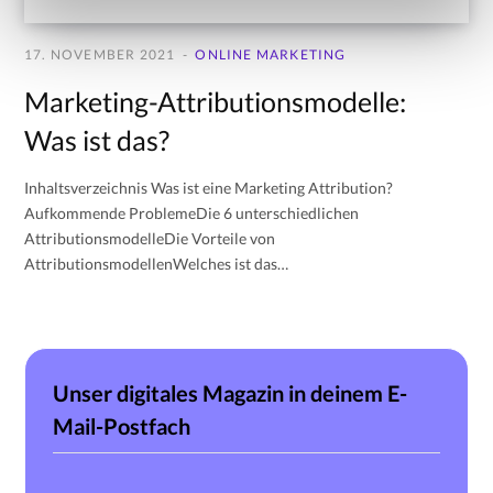
l
17. NOVEMBER 2021
ONLINE MARKETING
Marketing-Attributionsmodelle:
Was ist das?
Inhaltsverzeichnis Was ist eine Marketing Attribution?
Aufkommende ProblemeDie 6 unterschiedlichen
AttributionsmodelleDie Vorteile von
AttributionsmodellenWelches ist das…
Unser digitales Magazin in deinem E-
Mail-Postfach