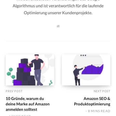
Algorithmus und ist verantwortlich für die laufende
Optimierung unserer Kundenprojekte.
W
e
b
s
i
t
e
PREV POST
NEXT POST
10 Gründe, warum du
Amazon SEO &
deine Marke auf Amazon
Produktoptimierung
anmelden solltest
8 MINS READ