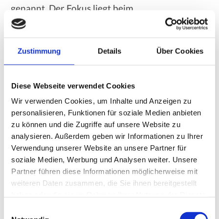
genannt. Der Fokus liegt beim
positionsbasiertem Modell auf dem ersten und
letzten Klick, da sie als die wertvollsten
Zustimmung
Details
Über Cookies
Interaktionen zählen. Sie werden in der Regel
mit jeweils 40% gleich gewichtet. Die restlichen
Diese Webseite verwendet Cookies
20% werden auf die Klicks dazwischen verteilt.
Wir verwenden Cookies, um Inhalte und Anzeigen zu
personalisieren, Funktionen für soziale Medien anbieten
Ein Vorteil liegt darin, dass alle
zu können und die Zugriffe auf unsere Website zu
analysieren. Außerdem geben wir Informationen zu Ihrer
Berührungspunkte der Customer Journey
Verwendung unserer Website an unsere Partner für
berücksichtigt werden. Außerdem lässt das
soziale Medien, Werbung und Analysen weiter. Unsere
Partner führen diese Informationen möglicherweise mit
Modell eine individuelle Gewichtung zu, was
weiteren Daten zusammen, die Sie ihnen bereitgestellt
aber auch zu einem Nachteil werden kann.
haben oder die sie im Rahmen Ihrer Nutzung der Dienste
Möglicherweise werden die beiden Punkte zu
gesammelt haben.
E