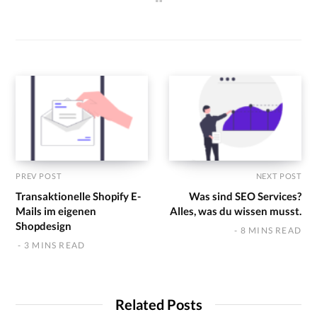
e
b
s
i
t
e
PREV POST
NEXT POST
Transaktionelle Shopify E-
Was sind SEO Services?
Mails im eigenen
Alles, was du wissen musst.
Shopdesign
8 MINS READ
3 MINS READ
Related Posts