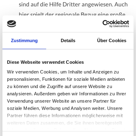
sind auf die Hilfe Dritter angewiesen. Auch
hier spielt der regionale Bezug eine große
Rolle. Silbertreu ist im Großraum um
München aktiv und betreut Pflegefälle mit
Zustimmung
Details
Über Cookies
ausgebildetem Personal. Ein Beispiel zu
24
Stunden Pflege im Landkreis Starnberg
Diese Webseite verwendet Cookies
Wir verwenden Cookies, um Inhalte und Anzeigen zu
personalisieren, Funktionen für soziale Medien anbieten
zu können und die Zugriffe auf unsere Website zu
analysieren. Außerdem geben wir Informationen zu Ihrer
Verwendung unserer Website an unsere Partner für
Unser Fazit
soziale Medien, Werbung und Analysen weiter. Unsere
Partner führen diese Informationen möglicherweise mit
weiteren Daten zusammen, die Sie ihnen bereitgestellt
Als Dienstleistungsunternehmer ist lokale
haben oder die sie im Rahmen Ihrer Nutzung der Dienste
Suchmaschinenoptimierung ein wichtiges