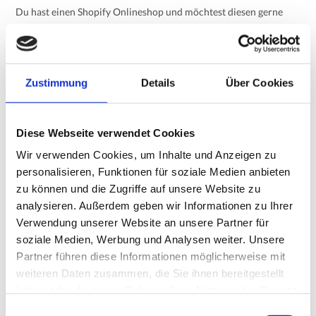
Du hast einen Shopify Onlineshop und möchtest diesen gerne
international aufstellen? Dann wirst Du über kurz oder lang nicht
um eine Shopify-Übersetzungsapp herum kommen. Shopify selbst
bietet eine sehr einfache & integrierte Lösung, doch mit dieser
stößt man recht schnell an seine Grenzen.
Zustimmung
Details
Über Cookies
Diese Webseite verwendet Cookies
Wir verwenden Cookies, um Inhalte und Anzeigen zu
personalisieren, Funktionen für soziale Medien anbieten
zu können und die Zugriffe auf unsere Website zu
analysieren. Außerdem geben wir Informationen zu Ihrer
Verwendung unserer Website an unsere Partner für
soziale Medien, Werbung und Analysen weiter. Unsere
Partner führen diese Informationen möglicherweise mit
weiteren Daten zusammen, die Sie ihnen bereitgestellt
haben oder die sie im Rahmen Ihrer Nutzung der Dienste
gesammelt haben.
E