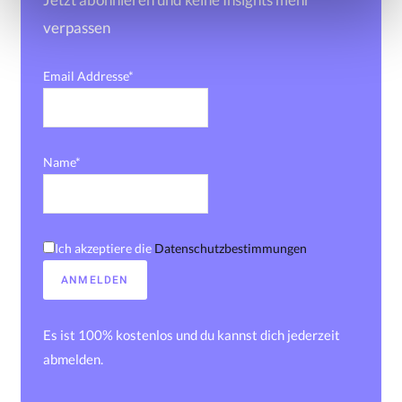
l
verpassen
Email Addresse*
Name*
Ich akzeptiere die
Datenschutzbestimmungen
Es ist 100% kostenlos und du kannst dich jederzeit
abmelden.